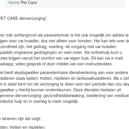
Home
Pet Care
PET CARE dierverzorging”
or mijn achtergrond als paraveterinair is het ook mogelijk om advies te
ijgen voor uw huisdier, dus niet alleen voor honden. Het kan iets over d
zondheid zijn, het gedrag, voeding, de omgang met uw huisdier,
paalde ongewone gedragingen en veel meer. Via onlinehulp kunt u
vies krijgen vanuit het comfort van uw eigen huis. Dit kan via e-mail;
atsapp; video gesprek of door middel van een instructievideo.
k biedt skydogwalker paraveterinaire dienstverlening aan voor andere
isdieren zoals katten; fretten; reptielen en lanbouwhuisdieren. Als u zel
et in staat bent om de verzorging te doen voor een periode dan zou sk
gwalker u hierbij kunnen ondersteunen. Deze diensten bestaan uit
gemene dierverzorging; gezondheidsbewaking; toediening van medicat
dische hulp en in overleg is meer mogelijk.
 tarieven zijn als volgt:
tten; fretten en reptielen: